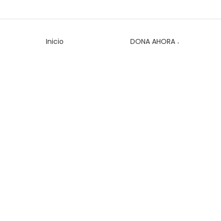
Inicio
Historia
DONA AHORA
Angela Adams
Home
/
Angela Adams