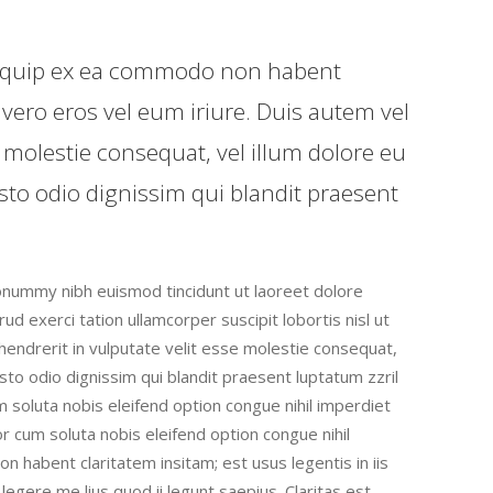
t aliquip ex ea commodo non habent
 vero eros vel eum iriure. Duis autem vel
e molestie consequat, vel illum dolore eu
iusto odio dignissim qui blandit praesent
onummy nibh euismod tincidunt ut laoreet dolore
d exerci tation ullamcorper suscipit lobortis nisl ut
hendrerit in vulputate velit esse molestie consequat,
iusto odio dignissim qui blandit praesent luptatum zzril
um soluta nobis eleifend option congue nihil imperdiet
cum soluta nobis eleifend option congue nihil
habent claritatem insitam; est usus legentis in iis
egere me lius quod ii legunt saepius. Claritas est