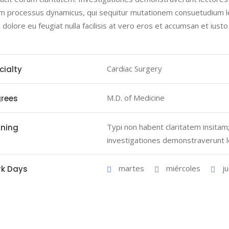
m processus dynamicus, qui sequitur mutationem consuetudium le
m dolore eu feugiat nulla facilisis at vero eros et accumsan et iust
Cardiac Surgery
cialty
M.D. of Medicine
rees
Typi non habent claritatem insitam; 
ining
investigationes demonstraverunt l
martes
miércoles
j
k Days