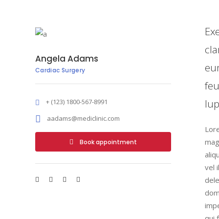
Exe
cla
Angela Adams
eum
Cardiac Surgery
feu
lu
+ (123) 1800-567-8991
aadams@mediclinic.com
Lore
magn
Book appointment
aliq
vel 
dele
domi
impe
qui 