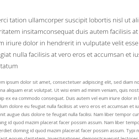
rci tation ullamcorper suscipit lobortis nisl u
ritatem insitamconsequat duis autem facilisis at
 iriure dolor in hendrerit in vulputate velit ess
giat nulla facilisis at vero eros et accumsan et 
ptatum
m ipsum dolor sit amet, consectetuer adipiscing elit, sed diam n
a aliquam erat volutpat. Ut wisi enim ad minim veniam, quis nostru
uip ex ea commodo consequat. Duis autem vel eum iriure dolor in 
illum dolore eu feugiat nulla facilisis at vero eros et accumsan et 
nit augue duis dolore te feugait nulla facilisi. Nam liber tempor c
ng id quod mazim placerat facer possim assum. Nam liber tempor 
rdiet doming id quod mazim placerat facer possim assum. Typi non 
facit eorum claritatem. Investigationes demonstraverunt lectores l