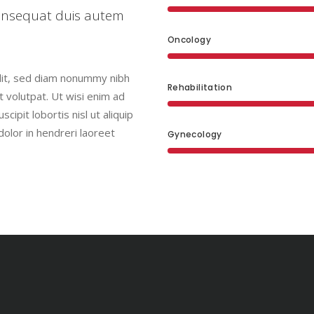
onsequat duis autem
Oncology
elit, sed diam nonummy nibh
Rehabilitation
 volutpat. Ut wisi enim ad
ipit lobortis nisl ut aliquip
olor in hendreri laoreet
Gynecology