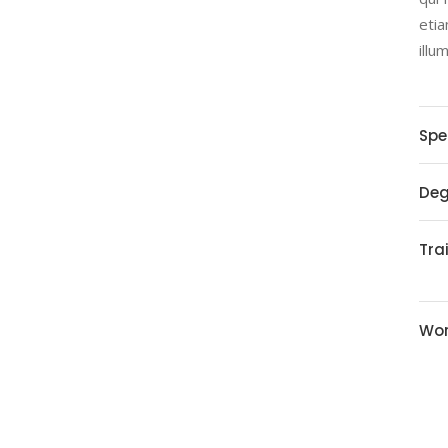
etia
illu
Spe
Deg
Tra
Wor